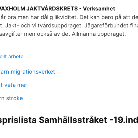
AXHOLM JAKTVÅRDSKRETS - Verksamhet
r bra men har dålig likviditet. Det kan bero på att d
nt. Jakt- och viltvårdsuppdraget. Jägareförbundet fin
msavgifter men också av det Allmänna uppdraget.
llt arbete
arn migrationsverket
tt veta mer
rn stroke
rislista Samhällsstråket -19.ind