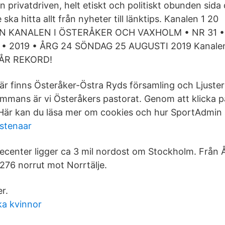
n privatdriven, helt etiskt och politiskt obunden sid
a hitta allt från nyheter till länktips. Kanalen 1 20
N KANALEN I ÖSTERÅKER OCH VAXHOLM • NR 31 • 
 • 2019 • ÅRG 24 SÖNDAG 25 AUGUSTI 2019 Kanale
ÅR REKORD!
är finns Österåker-Östra Ryds församling och Ljuster
sammans är vi Österåkers pastorat. Genom att klicka
a. Här kan du läsa mer om cookies och hur SportAdmi
nstenaar
ecenter ligger ca 3 mil nordost om Stockholm. Från
 276 norrut mot Norrtälje.
r.
a kvinnor