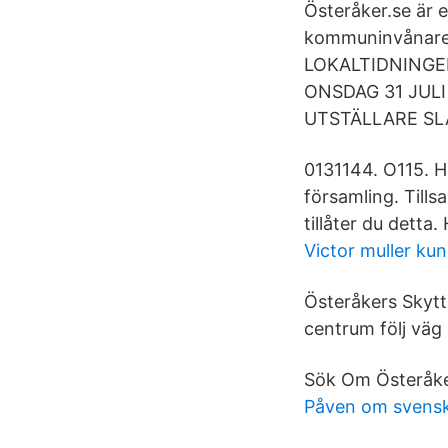
Österåker.se är e
kommuninvånare sk
LOKALTIDNINGE
ONSDAG 31 JULI
UTSTÄLLARE SL
0131144. O115. H
församling. Till
tillåter du dett
Victor muller ku
Österåkers Skytt
centrum följ väg
Sök Om Österåke
Påven om svensk