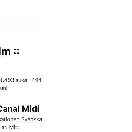
m ::
4.493 suka · 494
un!
Canal Midi
isationen Svenska
ar. Mitt