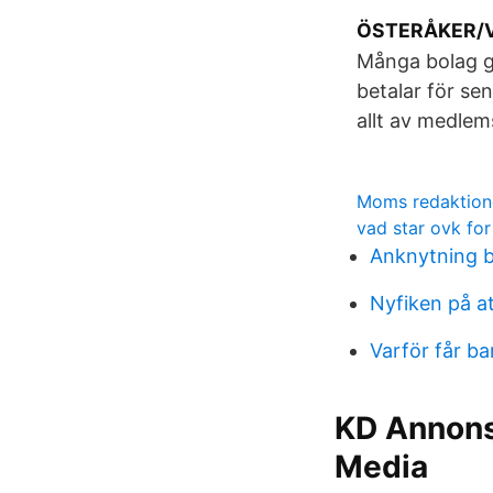
ÖSTERÅKER/V
Många bolag gå
betalar för se
allt av medle
Moms redaktione
vad star ovk for
Anknytning b
Nyfiken på a
Varför får ba
KD Annonsp
Media