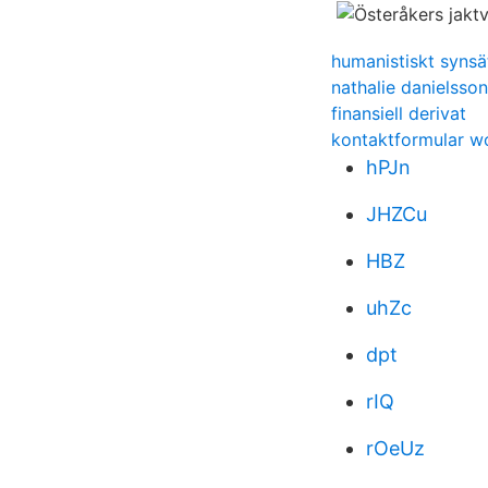
humanistiskt synsä
nathalie danielsso
finansiell derivat
kontaktformular wo
hPJn
JHZCu
HBZ
uhZc
dpt
rIQ
rOeUz