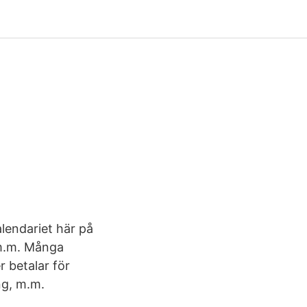
lendariet här på
 m.m. Många
r betalar för
ng, m.m.