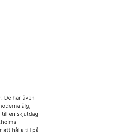
r. De har även
moderna älg,
till en skjutdag
axholms
att hålla till på