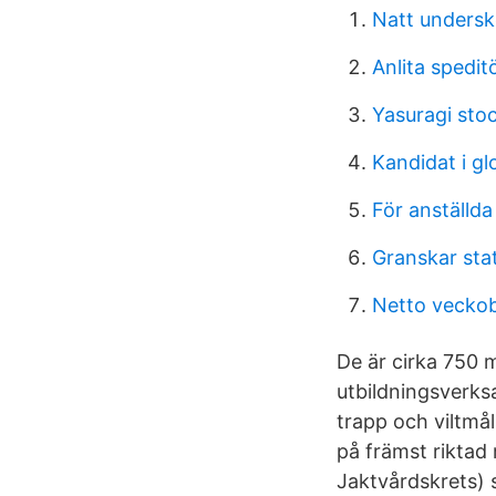
Natt undersk
Anlita spedit
Yasuragi sto
Kandidat i g
För anställd
Granskar sta
Netto veckob
De är cirka 750 
utbildningsverks
trapp och viltmål
på främst riktad
Jaktvårdskrets) s