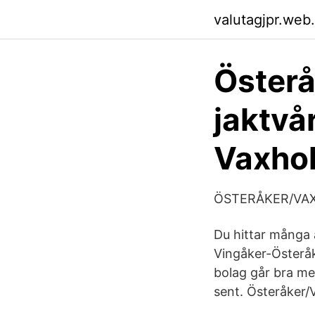
valutagjpr.web
Öster
jaktvå
Vaxho
ÖSTERÅKER/VAX
Du hittar många 
Vingåker-Österå
bolag går bra men
sent. Österåker/