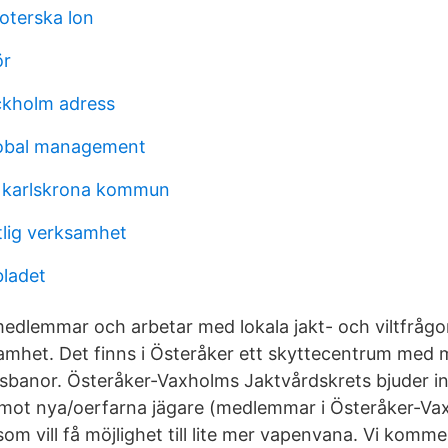
oterska lon
ör
ckholm adress
lobal management
a karlskrona kommun
tlig verksamhet
ladet
medlemmar och arbetar med lokala jakt- och viltfrågo
amhet. Det finns i Österåker ett skyttecentrum med 
sbanor. Österåker-Vaxholms Jaktvårdskrets bjuder in 
 mot nya/oerfarna jägare (medlemmar i Österåker-V
om vill få möjlighet till lite mer vapenvana. Vi kommer 