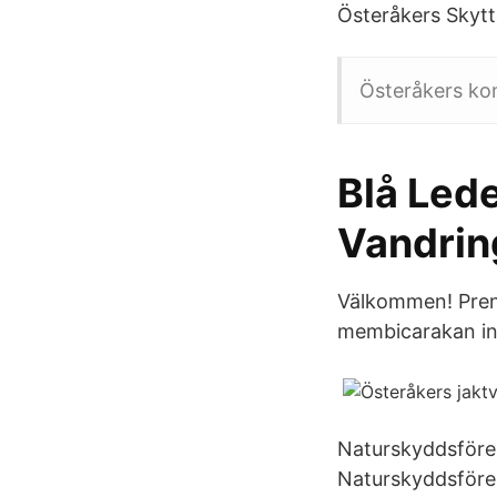
Österåkers Skyt
Österåkers kom
Blå Led
Vandrin
Välkommen! Pren
membicarakan ini
Naturskyddsfören
Naturskyddsföreni