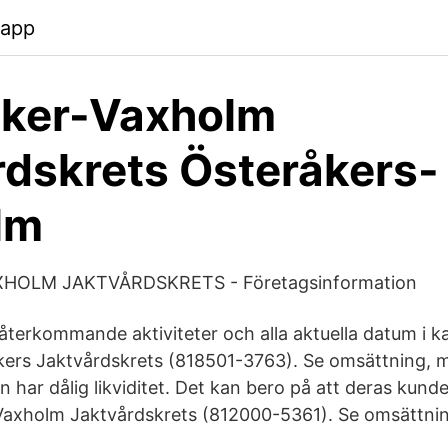
.app
åker-Vaxholm
rdskrets Österåkers-
lm
HOLM JAKTVÅRDSKRETS - Företagsinformation
återkommande aktiviteter och alla aktuella datum i ka
kers Jaktvårdskrets (818501-3763). Se omsättning,
 har dålig likviditet. Det kan bero på att deras kunde
Vaxholm Jaktvårdskrets (812000-5361). Se omsättni