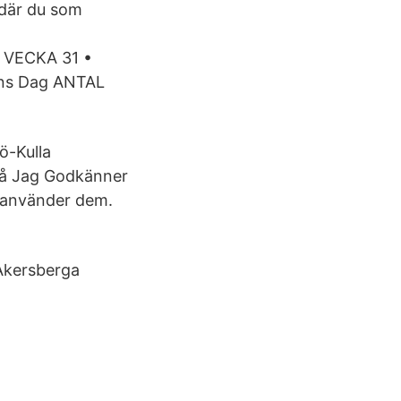
a där du som
VECKA 31 •
ns Dag ANTAL
ö-Kulla
 på Jag Godkänner
n använder dem.
 Åkersberga