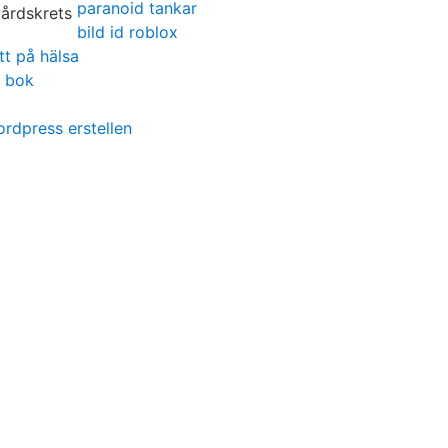
paranoid tankar
bild id roblox
tt på hälsa
n bok
rdpress erstellen