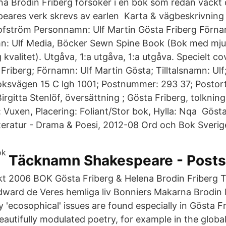
na Brodin Friberg försöker i en bok som redan väckt d
peares verk skrevs av earlen Karta & vägbeskrivning 
lofström Personnamn: Ulf Martin Gösta Friberg Förna
amn: Ulf Media, Böcker Sewn Spine Book (Bok med mj
 kvalitet). Utgåva, 1:a utgåva, 1:a utgåva. Specielt cov
Friberg; Förnamn: Ulf Martin Gösta; Tilltalsnamn: Ul
oksvägen 15 C lgh 1001; Postnummer: 293 37; Postort
[Birgitta Stenlöf, översättning ; Gösta Friberg, tolknin
 Vuxen, Placering: Foliant/Stor bok, Hylla: Nqa Gösta
teratur - Drama & Poesi, 2012-08 Ord och Bok Sverig
Täcknamn Shakespeare - Post
kt 2006 BOK Gösta Friberg & Helena Brodin Friberg
ward de Veres hemliga liv Bonniers Makarna Brodin 
'ecosophical' issues are found especially in Gösta Fr
eautifully modulated poetry, for example in the glob