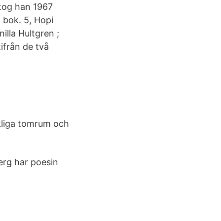
tog han 1967
- bok. 5, Hopi
illa Hultgren ;
tifrån de två
kliga tomrum och
berg har poesin