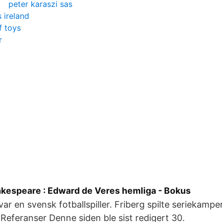
peter karaszi sas
s ireland
f toys
r
espeare : Edward de Veres hemliga - Bokus
var en svensk fotballspiller. Friberg spilte seriekampe
Referanser Denne siden ble sist redigert 30.