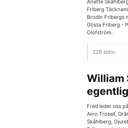
Anette Skåhlber
Friberg Täcknam
Brodin Fribergs 
Gösta Friberg - P
Olofström.
226 sidor.
William
egentli
Fred leder oss p
Aino Trosell, Grä
Skåhlberg, Djur