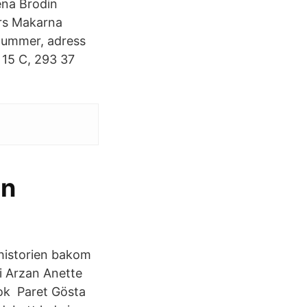
ena Brodin
rs Makarna
nnummer, adress
n 15 C, 293 37
an
 historien bakom
-i Arzan Anette
ok Paret Gösta