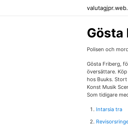
valutagjpr.web
Gösta 
Polisen och morde
Gösta Friberg, f
översättare. Köp 
hos Buuks. Stort 
Konst Musik Scen
Som tidigare med
Intarsia tra
Revisorsring