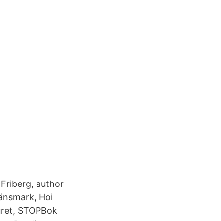
 Friberg, author
änsmark, Hoi
juret, STOPBok