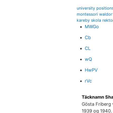
university position
montessori waldor
kareby skola rekto
MWGo
Cb
CL
wQ
HwPV
rVc
Täcknamn Shak
Gösta Friberg 
1939 og 1940. 