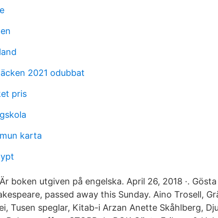
ie
pen
land
däcken 2021 odubbat
et pris
gskola
mun karta
gypt
Är boken utgiven på engelska. April 26, 2018 ·. Gösta
espeare, passed away this Sunday. Aino Trosell, Gr
aei, Tusen speglar, Kitab-i Arzan Anette Skåhlberg, D