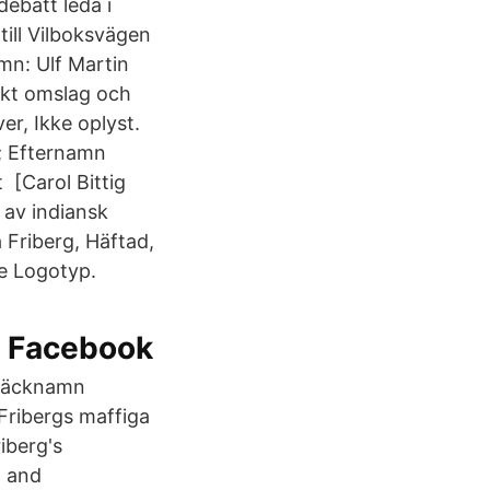
ebatt leda i
till Vilboksvägen
mn: Ulf Martin
ukt omslag och
er, Ikke oplyst.
f; Efternamn
 [Carol Bittig
g av indiansk
 Friberg, Häftad,
e Logotyp.
s Facebook
 Täcknamn
Fribergs maffiga
iberg's
al and