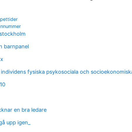
pettider
efonnummer
 stockholm
n barnpanel
2x
 individens fysiska psykosociala och socioekonomiska
 10
knar en bra ledare
å upp igen_