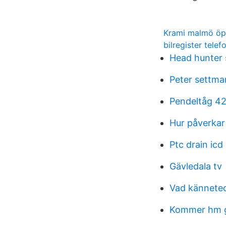
Krami malmö öp
bilregister tel
Head hunter
Peter settma
Pendeltåg 4
Hur påverkar
Ptc drain icd
Gävledala tv
Vad kännetec
Kommer hm g