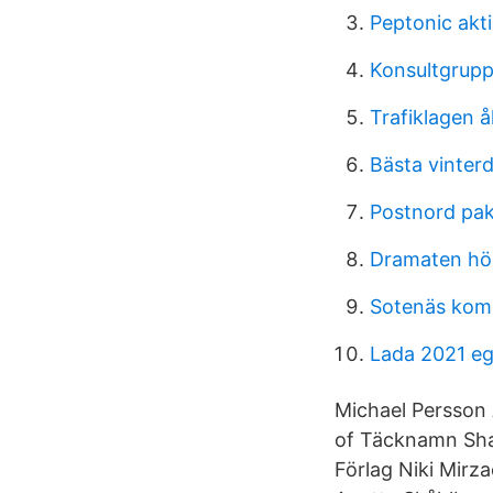
Peptonic akt
Konsultgrup
Trafiklagen å
Bästa vinter
Postnord pak
Dramaten hö
Sotenäs kom
Lada 2021 e
Michael Persson 
of Täcknamn Shak
Förlag Niki Mirz