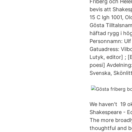
Friberg och Hele
bevis att Shakes
15 C lgh 1001, O
Gösta Tilltalsn
häftad rygg i hög
Personnamn: Ulf 
Gatuadress: Vilb
Lutyk, editor] ; 
poesi] Avdelning:
Svenska, Skönlit
We haven't 19 o
Shakespeare - Ed
The more broadly 
thoughtful and b