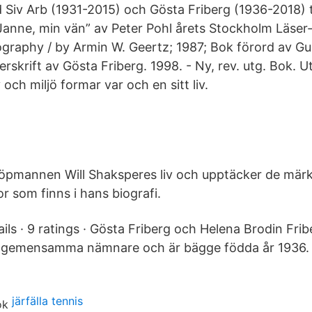
Siv Arb (1931-2015) och Gösta Friberg (1936-2018) 
en ”Janne, min vän” av Peter Pohl årets Stockholm Läser
ography / by Armin W. Geertz; 1987; Bok förord av Gun
erskrift av Gösta Friberg. 1998. - Ny, rev. utg. Bok. U
och miljö formar var och en sitt liv.
köpmannen Will Shaksperes liv och upptäcker de mär
r som finns i hans biografi.
ails · 9 ratings · Gösta Friberg och Helena Brodin Fri
 gemensamma nämnare och är bägge födda år 1936.
järfälla tennis