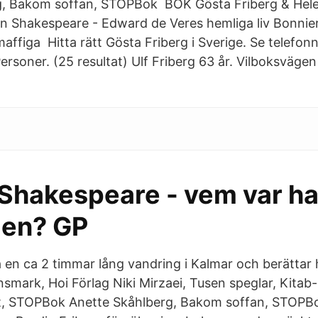
g, Bakom soffan, STOPBok BOK Gösta Friberg & Hel
n Shakespeare - Edward de Veres hemliga liv Bonnie
maffiga Hitta rätt Gösta Friberg i Sverige. Se telefo
ersoner. (25 resultat) Ulf Friberg 63 år. Vilboksväge
 Shakespeare - vem var h
gen? GP
å en ca 2 timmar lång vandring i Kalmar och berättar
nsmark, Hoi Förlag Niki Mirzaei, Tusen speglar, Kitab
et, STOPBok Anette Skåhlberg, Bakom soffan, STOPB