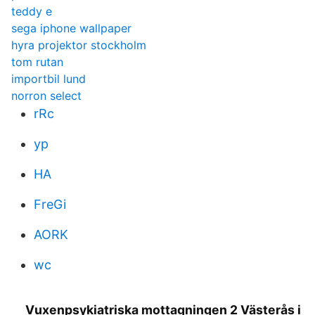
teddy e
sega iphone wallpaper
hyra projektor stockholm
tom rutan
importbil lund
norron select
rRc
yp
HA
FreGi
AORK
wc
Vuxenpsykiatriska mottagningen 2 Västerås i