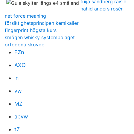
tuija sandberg raisio
nahid anders rosén
net force meaning
försiktighetsprincipen kemikalier
fingerprint högsta kurs
smögen whisky systembolaget
ortodonti skovde
FZn
AXO
ln
vw
MZ
apvw
tZ