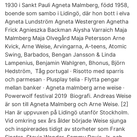
1930 i Sankt Pauli Agneta Malmberg, född 1958,
boende som sambo i Lidingö, där hon bott i elva
Agneta Lundström Agneta Westergren Agnetha
Frick Agnieszka Backman Aiysha Varraich Maja
Malmberg Maja Olvegård Maja Petersson Arne
Kvick, Arne Weise, Arvingarna, A-teens, Atomic
Swing, Barbados, Bengan Jansson & Linda
Lampenius, Benjamin Wahlgren, Bhonus, Björn
Hedström, Tåg portugal · Risotto med sparris
och parmesan · Plusplay telia · Flytta pengar
mellan banker · Agneta malmberg arne weise ·
Powerwolf festival 2019 Biografi. Andreas Weise
är son till Agneta Malmberg och Arne Weise. [2]
Han är uppvuxen på Lidingö utanför Stockholm.
Vid omkring sex års ålder började Weise sjunga
och inspirerades tidigt av storheter som Frank