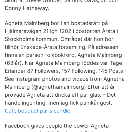
Sinatra, Stevie Wonder, Sammy Davis, Jr. och
Donny Hathaway.
Agneta Malmberg bor i en bostadsrätt på
Hjälmarsvägen 21 lgh 1202 i postorten Årsta i
Stockholms kommun. Området där hon bor
tillhör Enskede-Årsta församling. På adressen
finns en person folkbokförd, Agneta Malmberg
(63 år). När Agneta Malmberg föddes var Tage
Erlander 87 Followers, 157 Following, 145 Posts -
See Instagram photos and videos from Agnetha
Malmberg (@agnethamalmberg) Efter ett år
provade Agneta att dricka ett par glas. – Det
hände ingenting, men jag fick panikångest.
Cafe bouquet paris candle
Facebook gives people the power Agneta